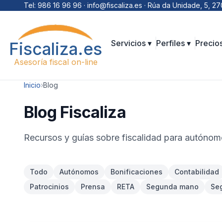
Saltar al contenido
Tel:
986 16 96 96
· info@fiscaliza.es · Rúa da Unidade, 5,
Servicios ▾
Perfiles ▾
Precio
Fiscaliza.es
Asesoría fiscal on-line
Inicio
›
Blog
Blog Fiscaliza
Recursos y guías sobre fiscalidad para autónom
Todo
Autónomos
Bonificaciones
Contabilidad
Patrocinios
Prensa
RETA
Segunda mano
Seg