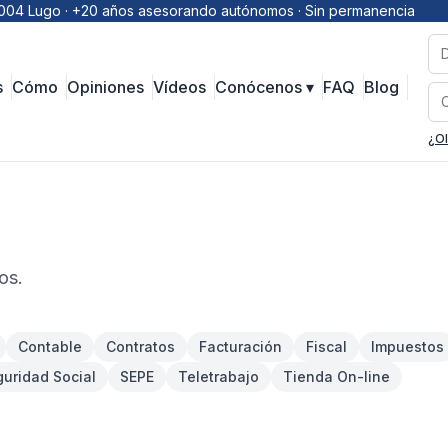
 27004 Lugo · +20 años asesorando autónomos · Sin permanencia
s
Cómo
Opiniones
Vídeos
Conócenos ▾
FAQ
Blog
¿Ol
os.
Contable
Contratos
Facturación
Fiscal
Impuestos
uridad Social
SEPE
Teletrabajo
Tienda On-line