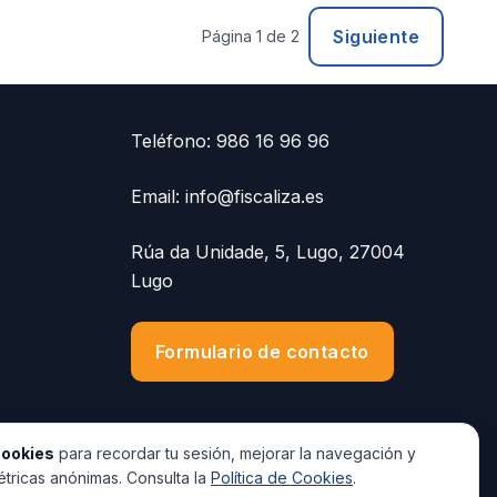
Siguiente
Página 1 de 2
Contacto
Teléfono:
986 16 96 96
Email:
info@fiscaliza.es
Rúa da Unidade, 5, Lugo, 27004
Lugo
Formulario de contacto
ookies
para recordar tu sesión, mejorar la navegación y
tricas anónimas. Consulta la
Política de Cookies
.
stema RED nº 2700345
·
📑 Colaborador Social AEAT
·