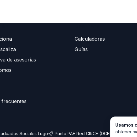
ión
Recursos
ciona
Calculadoras
scaliza
Guías
va de asesorías
somos
 frecuentes
Usamos c
obtener mé
raduados Sociales Lugo
·
📋 Punto PAE Red CIRCE (DGEIPYME)
·
🏦 Si