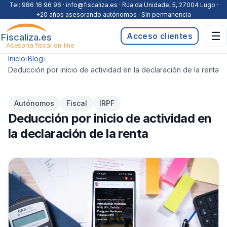
Saltar al contenido
Tel:
986 16 96 96
· info@fiscaliza.es · Rúa da Unidade, 5, 27004 Lugo ·
+20 años asesorando autónomos · Sin permanencia
☰
Fiscaliza.es
Acceso clientes
Asesoría fiscal on-line
Inicio
›
Blog
›
Deducción por inicio de actividad en la declaración de la renta
Autónomos
Fiscal
IRPF
Deducción por inicio de actividad en
la declaración de la renta