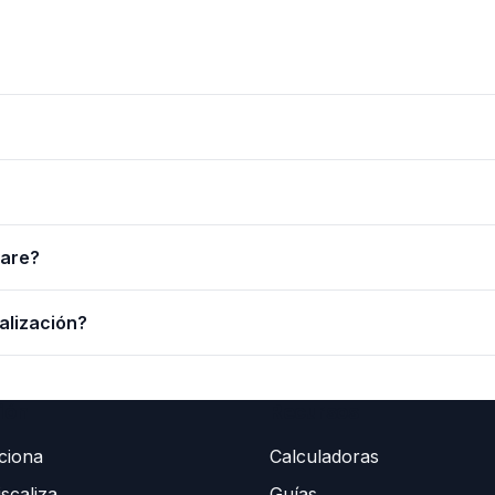
App y nosotros contabilizamos y presentamos tus modelos. 
de pagos y recordatorios para que no te pille ningún venci
ware?
. Si tu hora vale 20 €, es un coste oculto de 100-200 €/me
alización?
si contratas equipo o amplías actividades, o darte de ba
ión
Recursos
ciona
Calculadoras
scaliza
Guías