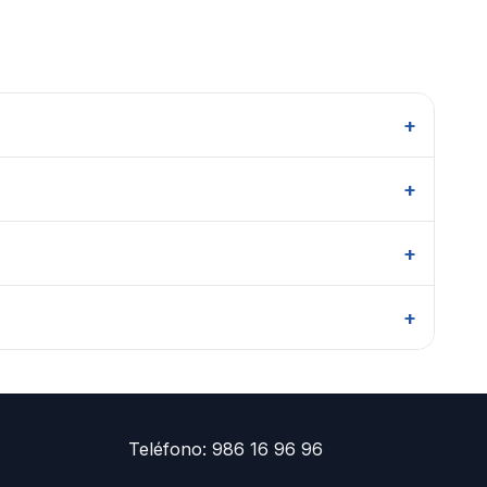
+
Sin apps ni licencias aparte.
+
miento.
+
s. Fiscaliza cuesta 25,90 €/mes y te libera ese
+
ja cuando quieras.
Contacto
Teléfono:
986 16 96 96