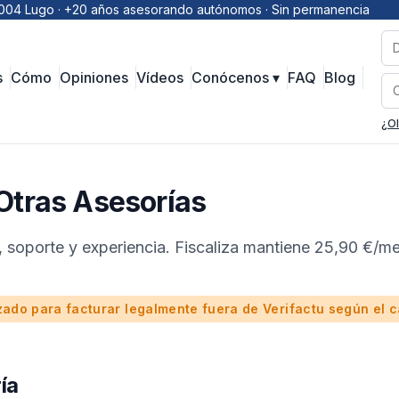
 27004 Lugo · +20 años asesorando autónomos · Sin permanencia
s
Cómo
Opiniones
Vídeos
Conócenos ▾
FAQ
Blog
¿Ol
 Otras Asesorías
, soporte y experiencia. Fiscaliza mantiene 25,90 €/me
zado para facturar legalmente fuera de Verifactu según el 
ía