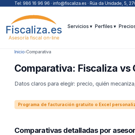
Saltar al contenido
Tel:
986 16 96 96
· info@fiscaliza.es · Rúa da Unidade, 5,
Servicios ▾
Perfiles ▾
Precio
Fiscaliza.es
Asesoría fiscal on-line
Inicio
›
Comparativa
Comparativa: Fiscaliza vs
Datos claros para elegir: precio, quién mecaniza
Programa de facturación gratuito o Excel personali
Comparativas detalladas por asesor