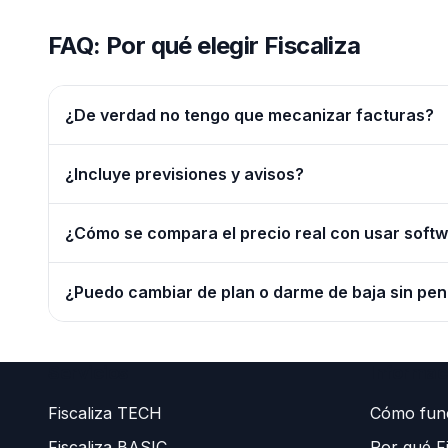
FAQ: Por qué elegir Fiscaliza
¿De verdad no tengo que mecanizar facturas?
No. Envíanos facturas y cobros por email o Whats
¿Incluye previsiones y avisos?
Sí. Antes de cada trimestre te enviamos previsión 
¿Cómo se compara el precio real con usar soft
Un software de 19-29 €/mes exige 5-10 h/mes tuyas
¿Puedo cambiar de plan o darme de baja sin pen
tiempo.
Sí. No hay permanencia. Puedes pasar a PLUS/MAS 
Servicios
Informac
Fiscaliza TECH
Cómo fun
Fiscaliza BASIC
Por qué Fi