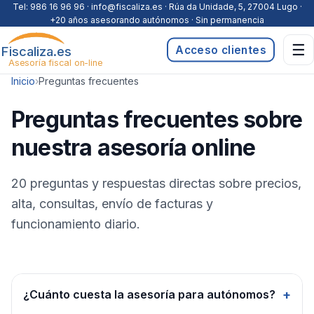
Saltar al contenido
Tel:
986 16 96 96
· info@fiscaliza.es · Rúa da Unidade, 5, 27004 Lugo ·
+20 años asesorando autónomos · Sin permanencia
☰
Fiscaliza.es
Acceso clientes
Asesoría fiscal on-line
Inicio
›
Preguntas frecuentes
Preguntas frecuentes sobre
nuestra asesoría online
20 preguntas y respuestas directas sobre precios,
alta, consultas, envío de facturas y
funcionamiento diario.
+
¿Cuánto cuesta la asesoría para autónomos?