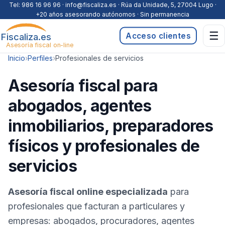
Saltar al contenido
Tel:
986 16 96 96
· info@fiscaliza.es · Rúa da Unidade, 5, 27004 Lugo ·
+20 años asesorando autónomos · Sin permanencia
☰
Fiscaliza.es
Acceso clientes
Asesoría fiscal on-line
Inicio
›
Perfiles
›
Profesionales de servicios
Asesoría fiscal para
abogados, agentes
inmobiliarios, preparadores
físicos y profesionales de
servicios
Asesoría fiscal online especializada
para
profesionales que facturan a particulares y
empresas: abogados, procuradores, agentes