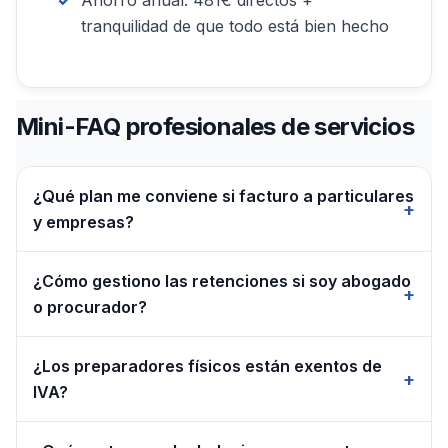
tranquilidad de que todo está bien hecho
Mini-FAQ profesionales de servicios
¿Qué plan me conviene si facturo a particulares
+
y empresas?
Fiscaliza BASIC
a 29,90€/mes cubre la gestión
¿Cómo gestiono las retenciones si soy abogado
completa: modelos trimestrales, retenciones, IVA
+
o procurador?
y consultas ilimitadas. Si contratas empleados,
pasas a
PLUS
.
Las facturas a empresas llevan retención IRPF
¿Los preparadores físicos están exentos de
del 15% (7% los dos primeros años). Las facturas
+
IVA?
a particulares no llevan retención. Te indicamos
qué porcentaje aplicar en cada caso y
No. Los entrenadores personales y preparadores