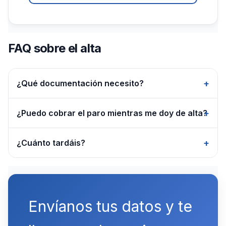
FAQ sobre el alta
+
¿Qué documentación necesito?
DNI, número de cuenta, dirección fiscal y
+
¿Puedo cobrar el paro mientras me doy de alta?
descripción de tu actividad. Si tienes certificado
digital, lo usaremos; si no, te ayudamos a
Analizamos tu caso para compatibilizar la
+
¿Cuánto tardáis?
obtenerlo.
prestación o solicitar el pago único si procede.
Enviando los datos por la mañana podemos
tramitarlo en menos de 24h laborables.
Envíanos tus datos y te