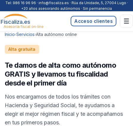
Saltar al contenido
Tel:
986 16 96 96
· info@fiscaliza.es · Rúa da Unidade, 5, 27004 Lugo ·
+20 años asesorando autónomos · Sin permanencia
☰
Fiscaliza.es
Acceso clientes
Asesoría fiscal on-line
Inicio
›
Servicios
›
Alta autónomo online
Alta gratuita
Te damos de alta como autónomo
GRATIS y llevamos tu fiscalidad
desde el primer día
Nos encargamos de todos los trámites con
Hacienda y Seguridad Social, te ayudamos a
elegir el mejor régimen fiscal y te acompañamos
en tus primeros pasos.