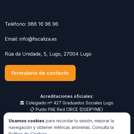
Contacto
Teléfono:
986 16 96 96
Email:
info@fiscaliza.es
Rúa da Unidade, 5, Lugo, 27004 Lugo
Formulario de contacto
Acreditaciones oficiales:
🏛️ Colegiado nº 427 Graduados Sociales Lugo
·
📋 Punto PAE Red CIRCE (DGEIPYME)
·
🏦 Sistema RED nº 2700345
·
📑 Colaborador Social AEAT
·
Usamos cookies
para recordar tu sesión, mejorar la
📑 Colaborador Social ATRIGA
·
navegación y obtener métricas anónimas. Consulta la
🛡️ Seguro RC Profesional CASER
Política de Cookies
.