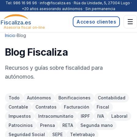
Saltar al contenido
Tel:
986 16 96 96
· info@fiscaliza.es · Rúa da Unidade, 5, 27004 Lugo ·
+20 años asesorando autónomos · Sin permanencia
☰
Fiscaliza.es
Acceso clientes
Asesoría fiscal on-line
Inicio
›
Blog
Blog Fiscaliza
Recursos y guías sobre fiscalidad para
autónomos.
Todo
Autónomos
Bonificaciones
Contabilidad
Contable
Contratos
Facturación
Fiscal
Impuestos
Intracomunitario
IRPF
IVA
Laboral
Patrocinios
Prensa
RETA
Segunda mano
Seguridad Social
SEPE
Teletrabajo