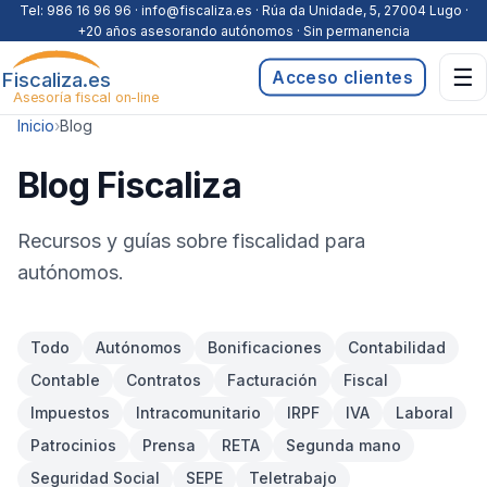
Saltar al contenido
Tel:
986 16 96 96
· info@fiscaliza.es · Rúa da Unidade, 5, 27004 Lugo ·
+20 años asesorando autónomos · Sin permanencia
☰
Fiscaliza.es
Acceso clientes
Asesoría fiscal on-line
Inicio
›
Blog
Blog Fiscaliza
Recursos y guías sobre fiscalidad para
autónomos.
Todo
Autónomos
Bonificaciones
Contabilidad
Contable
Contratos
Facturación
Fiscal
Impuestos
Intracomunitario
IRPF
IVA
Laboral
Patrocinios
Prensa
RETA
Segunda mano
Seguridad Social
SEPE
Teletrabajo