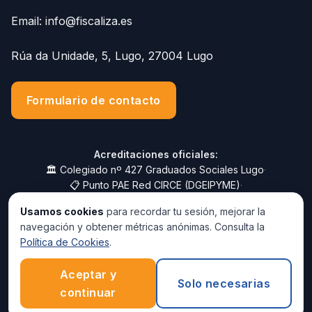
Email:
info@fiscaliza.es
Rúa da Unidade, 5, Lugo, 27004 Lugo
Formulario de contacto
Acreditaciones oficiales:
🏛️ Colegiado nº 427 Graduados Sociales Lugo
·
📋 Punto PAE Red CIRCE (DGEIPYME)
·
🏦 Sistema RED nº 2700345
·
📑 Colaborador Social AEAT
·
Usamos cookies
para recordar tu sesión, mejorar la
📑 Colaborador Social ATRIGA
·
navegación y obtener métricas anónimas. Consulta la
🛡️ Seguro RC Profesional CASER
Política de Cookies
.
Aceptar y
© 2025 Fiscaliza.es · 986 16 96 96 · info@fiscaliza.es -
Solo necesarias
Asesoría fiscal online. +20 años asesorando autónomos.
continuar
Aviso Legal y RGPD
|
Política de Privacidad
|
Política de