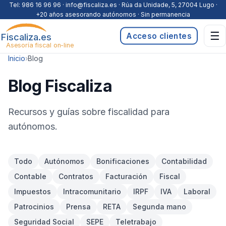
Saltar al contenido
Tel:
986 16 96 96
· info@fiscaliza.es · Rúa da Unidade, 5, 27004 Lugo ·
+20 años asesorando autónomos · Sin permanencia
☰
Fiscaliza.es
Acceso clientes
Asesoría fiscal on-line
Inicio
›
Blog
Blog Fiscaliza
Recursos y guías sobre fiscalidad para
autónomos.
Todo
Autónomos
Bonificaciones
Contabilidad
Contable
Contratos
Facturación
Fiscal
Impuestos
Intracomunitario
IRPF
IVA
Laboral
Patrocinios
Prensa
RETA
Segunda mano
Seguridad Social
SEPE
Teletrabajo